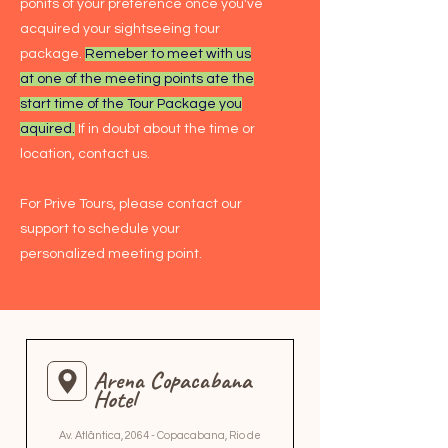
ponits of your preference once you've
acquired your sightseeing tour
package.
Remeber to meet with us
at one of the meeting points ate the
start time of the Tour Package you
aquired.
​ If in doubt about the time or
location, contact us.
For Prive Tours, please contact our
support to schedule your
personalized meeting point.
Arena Copacabana
Hotel
Av. Atlântica, 2064 - Copacabana, Rio de