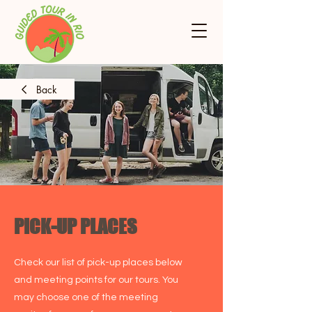
Back
PICK-UP PLACES
Check our list of pick-up places below
and meeting points for our tours. You
may choose one of the meeting