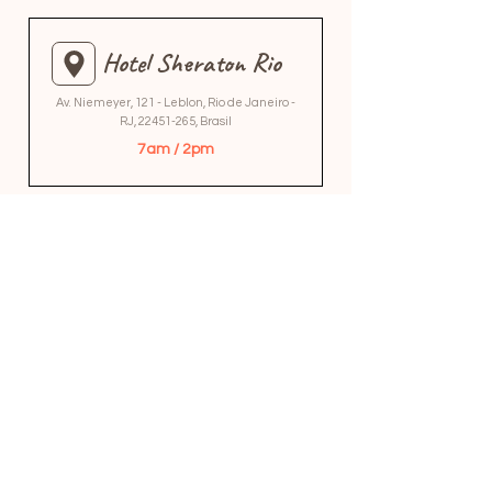
Hotel Sheraton Rio
Av. Niemeyer, 121 - Leblon, Rio de Janeiro -
RJ,
22451-265
, Brasil
7am / 2pm
Hotel Sol Ipanema
Av. Vieira Souto, 320 - Ipanema, Rio de
Janeiro - RJ,
22420-004
, Brasil
7am / 2pm
Hotel Windsor Plaza
Hotel