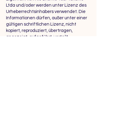
Ltda und/oder werden unter Lizenz des
Urheberrechtsinhabers verwendet. Die
Informationen dürfen, außer unter einer
gültigen schriftlichen Lizenz, nicht
kopiert, reproduziert, übertragen,
angezeigt, aufgeführt, verteilt,
vermietet, unterlizenziert, geändert, für
die spätere Verwendung gespeichert
oder anderweitig ganz oder teilweise in
irgendeiner Weise verwendet werden,
ohne die vorherige schriftliche
Zustimmung von Rio Shuttle Tour Turismo
Ltda, außer in dem Umfang, in dem eine
solche Verwendung nach den
brasilianischen und anderen relevanten
internationalen Urheberrechtsgesetzen
zulässig ist. Die auf den Websites
verwendeten Marken, Logos, Bilder und
Dienstleistungsmarken von Rio Shuttle
Tour Turismo Ltda sind Eigentum von Rio
Shuttle Tour Turismo Ltda und dürfen