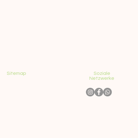
Sitemap
Soziale
Netzwerke
KONTAKT
ÜBER UNS
ABHOLORTE
SIGHTSEEING-TOUREN