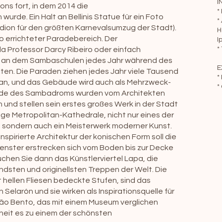
I
s fort, in dem 2014 die
*
rde. Ein Halt an Bellinis Statue für ein Foto
*
ion für den größten Karnevalsumzug der Stadt).
H
Rio errichteter Paradebereich. Der
I
la Professor Darcy Ribeiro oder einfach
*
, an dem Sambaschulen jedes Jahr während des
E
ten. Die Paraden ziehen jedes Jahr viele Tausend
*
n an, und das Gebäude wird auch als Mehrzweck-
*
ude des Sambadroms wurden vom Architekten
und stellen sein erstes großes Werk in der Stadt
ige Metropolitan-Kathedrale, nicht nur eines der
, sondern auch ein Meisterwerk moderner Kunst.
spirierte Architektur der konischen Form soll die
fenster erstrecken sich vom Boden bis zur Decke
uchen Sie dann das Künstlerviertel Lapa, die
ndsten und originellsten Treppen der Welt. Die
t hellen Fliesen bedeckte Stufen, sind das
Selarón und sie wirken als Inspirationsquelle für
 São Bento, das mit einem Museum verglichen
heit es zu einem der schönsten