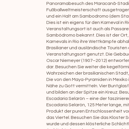
Panoramabesuch des Maracanã-Stadion
Fußballweltmeisterschaft ausgetragen wu
und ein Halt am Sambodromo (dem Stad
Dies ist ein eigens für den Karneval in 
Veranstaltungsort ist auch als Passare
Sambódromo bekannt. Dies ist der Ort
Karnevals in Rio ihre Wettkämpfe abhal
Brasilianer und ausländische Touriste
Veranstaltungsort genutzt. Die Gebä
Oscar Niemeyer (1907–2012) entworfen 
dar. Besuchen Sie weiter die kegelförm
Wahrzeichen der brasilianischen Stadt
Die von den Maya-Pyramiden in Mexiko in
Nähe zu Gott vermitteln. Vier Buntglas
und bilden an der Spitze ein Kreuz. Bes
Escadaria Selarón – eine der fasziniere
Escadaria Selarón, 125 Meter lange, mi
Produkt der puren Entschlossenheit von 
das Viertel. Besuchen Sie das Kloster
wurde und dessen klösterliche Schlicht