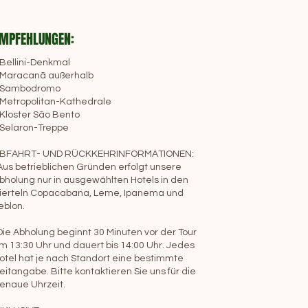
MPFEHLUNGEN:
 Bellini-Denkmal
 Maracanã außerhalb
 Sambodromo
 Metropolitan-Kathedrale
 Kloster São Bento
 Selaron-Treppe
BFAHRT- UND RÜCKKEHRINFORMATIONEN:
Aus betrieblichen Gründen erfolgt unsere
bholung nur in ausgewählten Hotels in den
ierteln Copacabana, Leme, Ipanema und
eblon.
Die Abholung beginnt 30 Minuten vor der Tour
m 13:30 Uhr und dauert bis 14:00 Uhr. Jedes
otel hat je nach Standort eine bestimmte
eitangabe. Bitte kontaktieren Sie uns für die
enaue Uhrzeit.