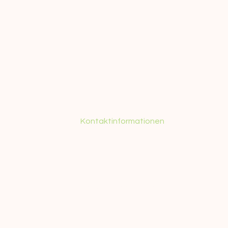
Kontaktinformationen
+55 (21) 98571-5350
contact@guidedtourinrio.com
Geschäftsbedingungen
Datenschutzrichtlinie