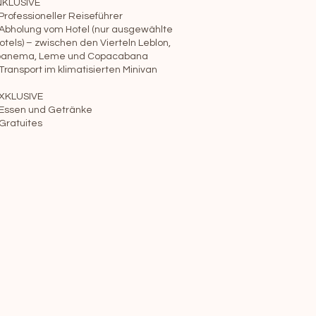
NKLUSIVE
 Professioneller Reiseführer
 Abholung vom Hotel (nur ausgewählte
otels) – zwischen den Vierteln Leblon,
panema, Leme und Copacabana
 Transport im klimatisierten Minivan
XKLUSIVE
 Essen und Getränke
 Gratuites