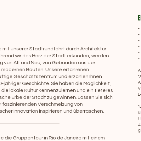
E
-
-
-
-
se mit unserer Stadtrundfahrt durch Architektur
-
Während wir das Herz der Stadt erkunden, werden
-
g von Alt und Neu, von Gebäuden aus der
en modernen Bauten. Unsere erfahrenen
A
häftige Geschäftszentrum und erzählen Ihnen
*
A
-jähriger Geschichte. Sie haben die Möglichkeit,
V
ie lokale Kultur kennenzulernen und ein tieferes
L
ische Erbe der Stadt zu gewinnen. Lassen Sie sich
er faszinierenden Verschmelzung von
*
her Innovation inspirieren und überraschen.
u
H
Z
g
e die Gruppentour in Rio de Janeiro mit einem