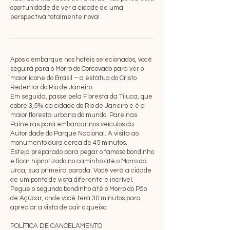
oportunidade de ver a cidade de uma
perspectiva totalmente nova!
Após o embarque nos hotéis selecionados, você
seguirá para o Morro do Corcovado para ver o
maior ícone do Brasil – a estátua do Cristo
Redentor do Rio de Janeiro.
Em seguida, passe pela Floresta da Tijuca, que
cobre 3,5% da cidade do Rio de Janeiro e é a
maior floresta urbana do mundo. Pare nas
Paineiras para embarcar nos veículos da
Autoridade do Parque Nacional. A visita ao
monumento dura cerca de 45 minutos.
Esteja preparado para pegar o famoso bondinho
e ficar hipnotizado no caminho até o Morro da
Urca, sua primeira parada. Você verá a cidade
de um ponto de vista diferente e incrível.
Pegue o segundo bondinho até o Morro do Pão
de Açúcar, onde você terá 30 minutos para
apreciar a vista de cair o queixo.
POLÍTICA DE CANCELAMENTO