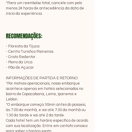
*Para um reembolso total, cancele com pelo
menos 24 horas de antecedência da data de
início da experiência.
RECOMENDAÇÕES:
- Floresta da Tijuca
- Centro Turístico Paineiras
- Cristo Redentor
- Morro da Urca
- Pão de Açúcar
INFORMAÇÕES DE PARTIDA E RETORNO:
*Por motivos operacionais, nosso embarque
acontece apenas em hotéis selecionados no
bairro de Copacabana, Leme, Ipanema e
Leblon.
*O embarque começa 30min antes do passeio,
às 7:00 da manhã, e vai até 7:30 da manhã ou
1:30 da tarde e vai até 2 da tarde.
Cada hotel tem um horário específico de acordo
com sua localização. Entre em contato conosco
para saber o horário exato.