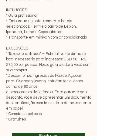
INCLUSÕES
* Guia profissional
* Embarque no hotel (somente hotéis
selecionados) - entre o bairro de Leblon,
Ipanema, Leme e Copacabana
* Transporte em minivan com ar condicionado
EXCLUSÕES
* Taxas de entrada* – Estimativa de dinheiro
local necessário para ingressos: USD 50 = R$
275,00 por pessoa. Nosso guia ajudará você com
sua compra.
*Desconto nos ingressos do Pão de Açúcar
para: Crianças, jovens, estudantes e idosos
acima de 60 anos
e pessoas com deficiência. Para garantir seu
desconto, você deve apresentar um documento
de identificação com foto e data de nascimento
em papel.
* Comidas e bebidas
* Gratuites
Book now