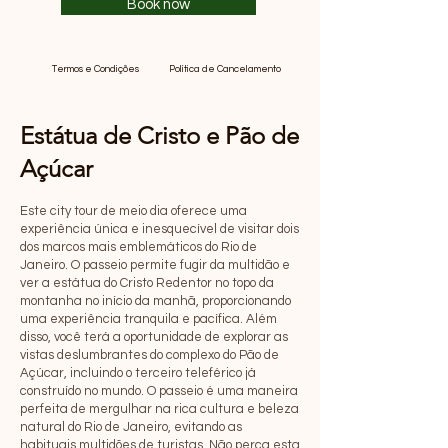
Book now
Termos e Condições
Política de Cancelamento
Estátua de Cristo e Pão de
Açúcar
Este city tour de meio dia oferece uma
experiência única e inesquecível de visitar dois
dos marcos mais emblemáticos do Rio de
Janeiro. O passeio permite fugir da multidão e
ver a estátua do Cristo Redentor no topo da
montanha no início da manhã, proporcionando
uma experiência tranquila e pacífica. Além
disso, você terá a oportunidade de explorar as
vistas deslumbrantes do complexo do Pão de
Açúcar, incluindo o terceiro teleférico já
construído no mundo. O passeio é uma maneira
perfeita de mergulhar na rica cultura e beleza
natural do Rio de Janeiro, evitando as
habituais multidões de turistas. Não perca esta