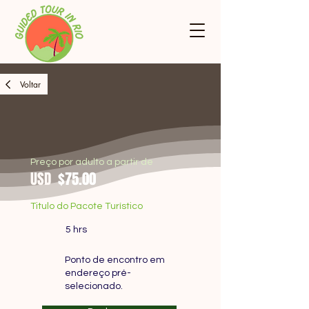
Voltar
Preço por adulto a partir de
USD
$75.00
Titulo do Pacote Turístico
5 hrs
Ponto de encontro em
endereço pré-
selecionado.